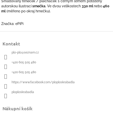
Smaltovaný hrneček / plecháček
s černým lemem potištěný
autorskou ilustrací
srnečka
. Ve dvou velikostech
330 ml
nebo
460
ml
(měřeno po okraj hrnečku).
Značka: ePiPi
Z
á
Kontakt
p
a
plo-plo
@
seznam.cz
t
í
+420 605 505 480
+420 605 505 480
https://www.facebook.com/ploploskrabadla
ploploskrabadla
Nákupní košík