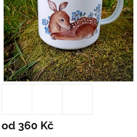
od
360 Kč
Měrná