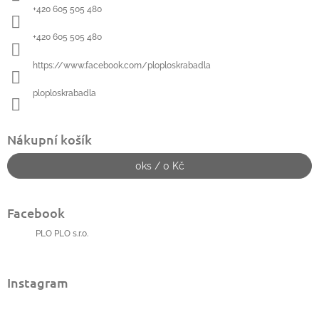
í
+420 605 505 480
+420 605 505 480
https://www.facebook.com/ploploskrabadla
ploploskrabadla
Nákupní košík
0
ks /
0 Kč
Facebook
PLO PLO s.r.o.
Instagram