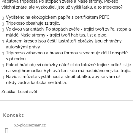
Papírová tripexesa Po stopách zvěře a Naše stromy. Pexeso
všichni znáte, ale vyzkoušeli jste už vyšší laťku, a to tripexeso?
Vytištěno na ekologickém papíře s certifikátem PEFC.
Tripexeso obsahuje 12 trojic.
Ve dvou variantách: Po stopách zvěře - trojici tvoří zvíře, stopa a
mládě. Naše stromy - t
rojici tvoří habitus, list a plod.
Autorem kreseb jsou čeští ilustrátoři, obrázky jsou chráněny
autorskými právy.
Tripexeso zábavnou a hravou formou seznamuje děti i dospělé
s přírodou.
Pokud hráč objeví obrázky náležící do totožné trojice, odloží si je
na svoji hromádku. Vyhrává ten, kdo má nasbíráno nejvíce trojic.
Navíc si můžete vystřihnout a slepit obálku, aby se vám už
nikdy žádná kartička neztratila.
Značka: Lesní svět
Z
á
Kontakt
p
a
plo-plo
@
seznam.cz
t