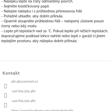
- Nálepku lepte na čistý odmaštěný povrch.
- Sejměte kostičkovaný papír.
- Nalepte nálepku i s průhlednou přenosovou fólií.
- Pořádně uhlaďte, aby dobře přilnula.
- Opatrně sloupněte průhlednou fólii – nalepený zůstane pouze
černý nebo bílý
motiv.
- Lepte při teplotách nad 10 °C.
Pokud lepíte při nižších teplotách,
doporučujeme podklad lehce nahřát
nebo lepit v garáži či jiném
teplejším prostoru, aby nálepka dobře
přilnula.
Z
á
Kontakt
p
a
plo-plo
@
seznam.cz
t
í
+420 605 505 480
+420 605 505 480
https://www.facebook.com/ploploskrabadla