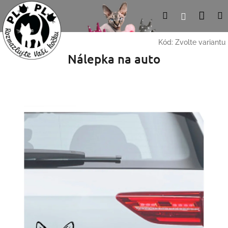
Přejít
Nák
Hledat
Přihlášení
na
obsah
koší
Kód:
Zvolte variantu
Nálepka na auto