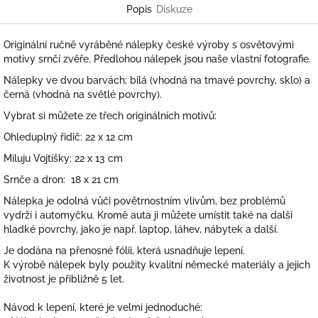
Popis
Diskuze
Originální ručně vyráběné nálepky české výroby s osvětovými
motivy srnčí zvěře. Předlohou nálepek jsou naše vlastní fotografie.
Nálepky ve dvou barvách: bílá (vhodná na tmavé povrchy, sklo) a
černá (vhodná na světlé povrchy).
Vybrat si můžete ze třech originálních motivů:
Ohleduplný řidič: 22 x 12 cm
Miluju Vojtíšky: 22 x 13 cm
Srnče a dron: 18 x 21 cm
Nálepka je odolná vůči povětrnostním vlivům, bez problémů
vydrží i auto
myčku. Kromě auta ji můžete umístit také na další
hladké povrchy, jako je např. laptop, láhev, nábytek a další.
Je dodána na přenosné fólii, která usnadňuje
lepení.
K výrobě nálepek byly použity kvalitní německé materiály a jejich
životnost je přibližně 5
let.
Návod k lepení, které je velmi jednoduché: