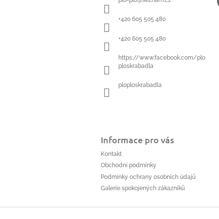
plo-plo
@
seznam.cz
t
í
+420 605 505 480
+420 605 505 480
https://www.facebook.com/plo
ploskrabadla
ploploskrabadla
Informace pro vás
Kontakt
Obchodní podmínky
Podmínky ochrany osobních údajů
Galerie spokojených zákazníků