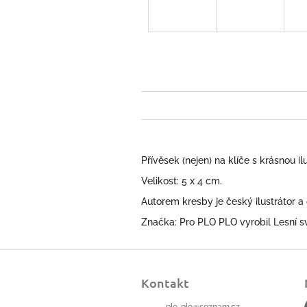
Přívěsek (nejen) na klíče s krásnou i
Velikost: 5 x 4 cm.
Autorem kresby je český ilustrátor a
Značka: Pro PLO PLO vyrobil Lesní s
Z
á
Kontakt
p
a