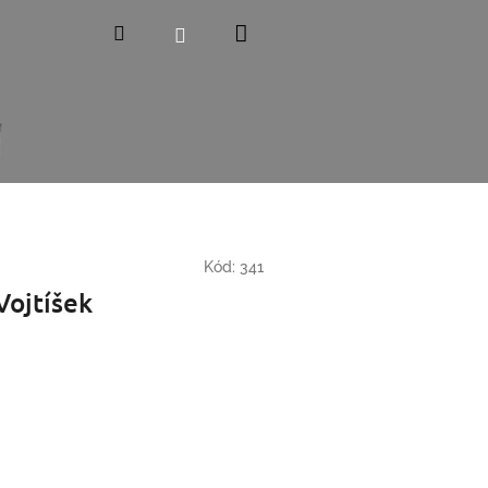
Nákupní
Hledat
Přihlášení
košík
Kód:
341
Vojtíšek