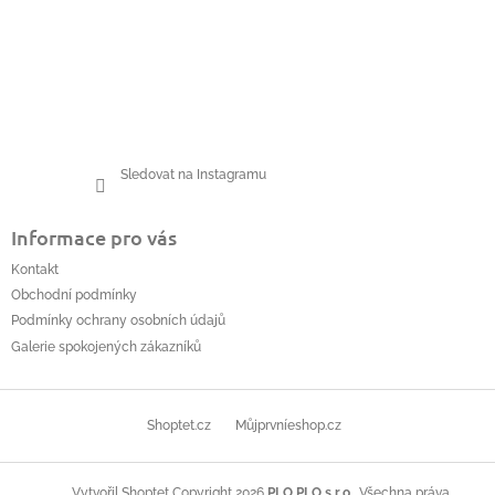
Sledovat na Instagramu
Informace pro vás
Kontakt
Obchodní podmínky
Podmínky ochrany osobních údajů
Galerie spokojených zákazníků
Shoptet.cz
Můjprvníeshop.cz
Copyright 2026
PLO PLO s.r.o.
. Všechna práva
Vytvořil Shoptet