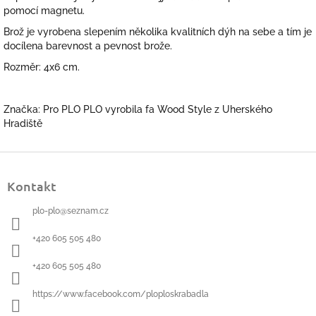
pomocí magnetu.
Brož je vyrobena slepením několika kvalitních dýh na sebe a tím je
docílena barevnost a pevnost brože.
Rozměr: 4x6 cm.
Značka: Pro PLO PLO vyrobila fa Wood Style z Uherského
Hradiště
Z
á
Kontakt
p
a
plo-plo
@
seznam.cz
t
í
+420 605 505 480
+420 605 505 480
https://www.facebook.com/ploploskrabadla