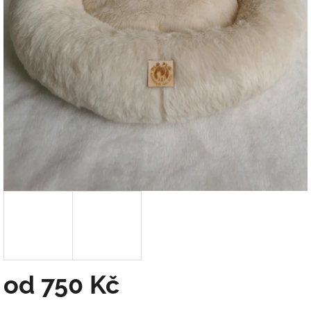
od
750 Kč
Měrná