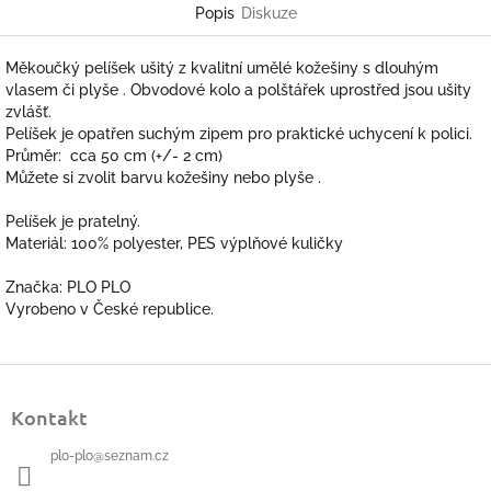
Popis
Diskuze
Měkoučký pelíšek ušitý z kvalitní umělé kožešiny s dlouhým
vlasem či plyše . Obvodové kolo a polštářek uprostřed jsou ušity
zvlášť.
Pelíšek je opatřen suchým zipem pro praktické uchycení k polici.
Průměr: cca 50 cm (+/- 2 cm)
Můžete si zvolit barvu kožešiny nebo plyše .
Pelíšek je pratelný.
Materiál: 100% polyester, PES výplňové kuličky
Značka: PLO PLO
Vyrobeno v České republice.
Z
á
Kontakt
p
a
plo-plo
@
seznam.cz
t