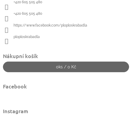
í
+420 605 505 480
+420 605 505 480
https://www.facebook.com/ploploskrabadla
ploploskrabadla
Nákupní košík
0
ks /
0 Kč
Facebook
Instagram