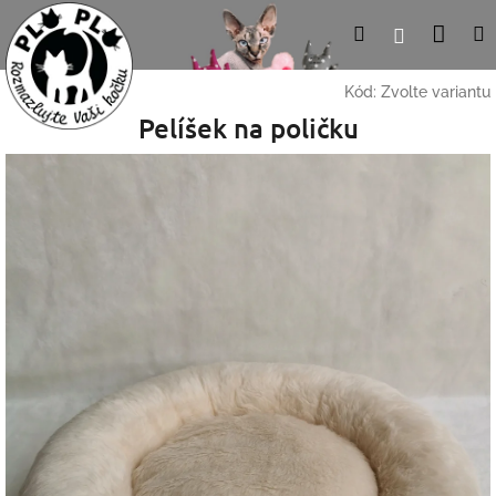
Přejít
Nák
Hledat
Přihlášení
na
obsah
koší
Kód:
Zvolte variantu
Pelíšek na poličku