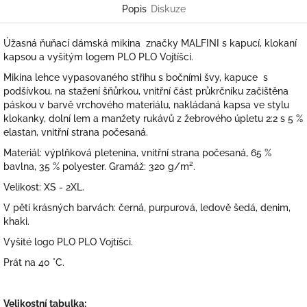
Popis
Diskuze
Úžasná ňuňací dámská mikina značky MALFINI s kapucí, klokaní
kapsou a vyšitým logem PLO PLO Vojtíšci.
Mikina lehce vypasovaného střihu s bočními švy, kapuce s
podšívkou, na stažení šňůrkou, vnitřní část průkrčníku začištěna
páskou v barvě vrchového materiálu, nakládaná kapsa ve stylu
klokanky, dolní lem a manžety rukávů z žebrového úpletu 2:2 s 5 %
elastan, vnitřní strana počesaná.
Materiál: výplňková pletenina, vnitřní strana počesaná, 65 %
bavlna, 35 % polyester. Gramáž:
320 g/m².
Velikost: XS - 2XL.
V pěti krásných barvách: černá, purpurová, ledově šedá, denim,
khaki.
Vyšité logo PLO PLO Vojtíšci.
Prát na 40 °C.
Velikostní tabulka: