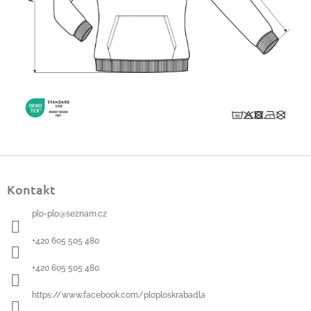
Z
á
Kontakt
p
a
plo-plo
@
seznam.cz
t
í
+420 605 505 480
+420 605 505 480
https://www.facebook.com/ploploskrabadla